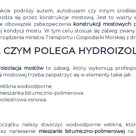
akcie podróży autem, autobusem czy innym środkie
eżdża się przez konstrukcje mostową. Jest to ważny
eje obowiązek zabezpieczenia
konstrukcji mostowych
p
j kondycji mostu. W tym celu stosuje się zabieg zwany
rządzenia ministra Transportu i Gospodarki Morskiej z d
 CZYM POLEGA HYDROIZO
oizolacja mostów
to zabieg, który wykonują profesjo
cji mostowej trzeba zaopatrzyć się w elementy takie jak:
włókna wodoodporne
mieszanka bitumiczno-polimerowa
poliestrowa osnowa
oczątku należy stworzyć wodoodporne włókna, któr
ez naniesienie
mieszanki bitumiczno-polimerowej
na s