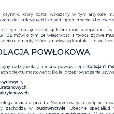
y czynnik, który został wskazany w tym artykule m
ikami destrukcyjnymi lub pod kątem dbania o bezpiecz
ę innym rodzajem izolacji, które musi przejść most w
uł 182 mówi o tym, że właściwości antypoślizgowe musi
zenia i elementy, które umożliwiają kontakt lub wejście
OLACJA POWŁOKOWA
lejny rodzaj
izolacji
, mocno powiązanej z
izolacjami m
iach obiektu mostowego. Do jej przeprowadzenia używa 
ksydowych,
iuretanowych,
takrylanowych
ologia idzie do przodu. Nieprzerwany rozwój nie towar
ny zachodzą w
budownictwie
. Obecnie specjaliśc
rzeniem prostych
systemów powłokowych
. Mają one