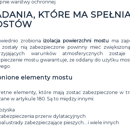
pnie warstwy ochronnej.
DANIA, KTÓRE MA SPEŁNI
OSTÓW
wiednio zrobiona
izolacja powierzchni mostu
ma zape
 zostały nią zabezpieczone powinny mieć zwiększoną
przyjających warunków atmosferycznych zostaj
pieczenie mostu gwarantuje, że oddany do użytku most
wego.
onione elementy mostu
etne elementy, które mają zostać zabezpieczone w t
ane w artykule 180. Są to między innymi:
łożyska
zabezpieczenia przerw dylatacyjnych
balustrady zabezpieczające pieszych… i wiele innych