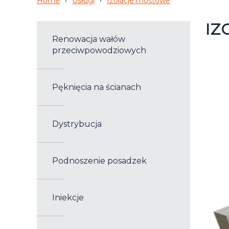
Home
Usługi
Izolacje mostowe
IZ
Renowacja wałów
przeciwpowodziowych
Pęknięcia na ścianach
Dystrybucja
Podnoszenie posadzek
Iniekcje