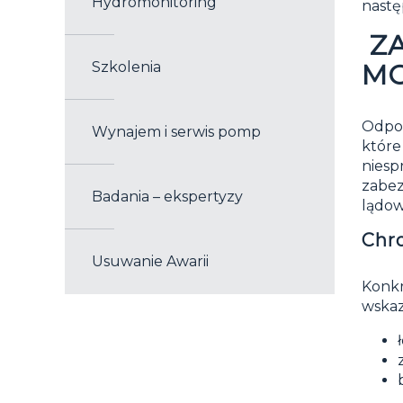
Hydromonitoring
nastę
ZA
Szkolenia
M
Odpo
Wynajem i serwis pomp
które
nies
zabez
Badania – ekspertyzy
lądo
Chr
Usuwanie Awarii
Konkr
wskaz