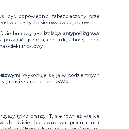
usi być odpowiednio zabezpieczony prze
eństwo pieszych i kierowców pojazdów.
 fazie budowy jest
izolacja antypoślizgowa
.
 posiadać jezdnia, chodnik, schody i inne
 na obiekt mostowy.
ostowymi
. Wykonuje się ją w podziemnych
się mas i szlam na bazie
żywic
:
zyszy tylko branży IT, ale również wielkie
i w dziedzinie budownictwa pracują nad
 być możliwie jak najmniej wrażliwe na