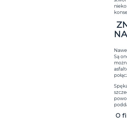
nieko
konse
ZN
NA
Nawet
Są on
można
asfal
połąc
Spęk
szcz
powod
podda
O f