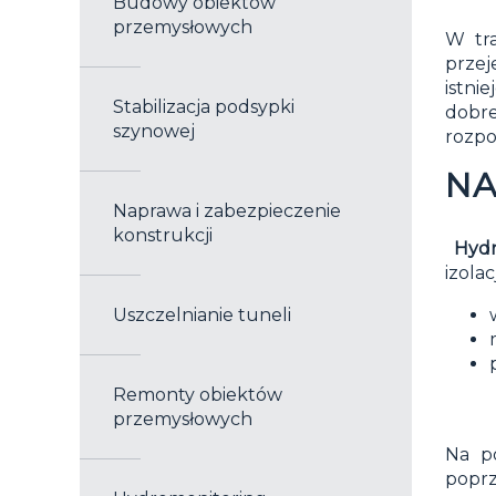
Budowy obiektów
przemysłowych
W tr
przej
istni
Stabilizacja podsypki
dobre
szynowej
rozpo
NA
Naprawa i zabezpieczenie
konstrukcji
Hydr
izola
Uszczelnianie tuneli
Remonty obiektów
przemysłowych
Na p
poprz