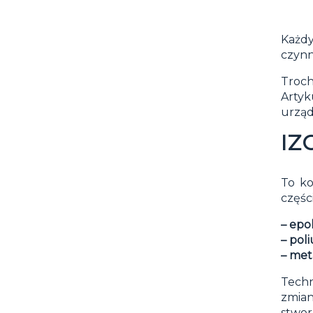
Każd
czynn
Troch
Artyk
urząd
IZ
To ko
częśc
– epo
– pol
– me
Techn
zmia
stwo