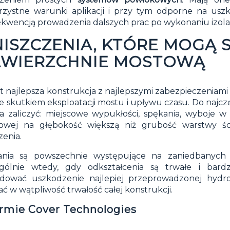
rzystne warunki aplikacji i przy tym odporne na usz
kwencją prowadzenia dalszych prac po wykonaniu izolac
ISZCZENIA, KTÓRE MOGĄ 
WIERZCHNIE MOSTOWĄ
 najlepsza konstrukcja z najlepszymi zabezpieczeniami n
e skutkiem eksploatacji mostu i upływu czasu. Do najc
 zaliczyć: miejscowe wypukłości, spękania, wyboje w 
towej na głębokość większą niż grubość warstwy ści
zenia.
ania są powszechnie występujące na zaniedbanych 
ególnie wtedy, gdy odkształcenia są trwałe i bar
ować uszkodzenie najlepiej przeprowadzonej hydroiz
ć w wątpliwość trwałość całej konstrukcji.
irmie Cover Technologies