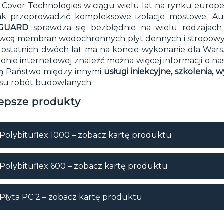
a
Cover Technologies
w ciągu wielu lat na rynku europe
ak przeprowadzić kompleksowe izolacje mostowe. Au
UGUARD
sprawdza się bezbłędnie na wielu rodzajach
wcą membran wodochronnych płyt dennych i stropowych
 ostatnich dwóch lat ma na koncie wykonanie dla Warsz
ronie internetowej znaleźć można więcej informacji o n
ą Państwo między innymi
usługi iniekcyjne, szkolenia, 
su robót budowlanych.
lepsze produkty
Polybituflex 1000 – zobacz kartę produktu
Polybituflex 600 – zobacz kartę produktu
Płyta PC 2 – zobacz kartę produktu