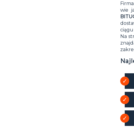
Firm
wie j
BIT
dosta
ciągu
Na st
znajd
zakre
Naj