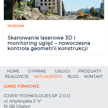
26.05.2026
Skanowanie laserowe 3D i
monitoring ugięć – nowoczesna
kontrola geometrii konstrukcji
HOME
O FIRMIE
USŁUGI
PRODUKTY
REALIZACJE
AKTUALNOŚCI
BLOG
KONTAKT
DANE FIRMOWE
COVER TECHNOLOGIES SP. Z O.O.
ul. Artyleryjska 3 ″o″
10-165 Olsztyn