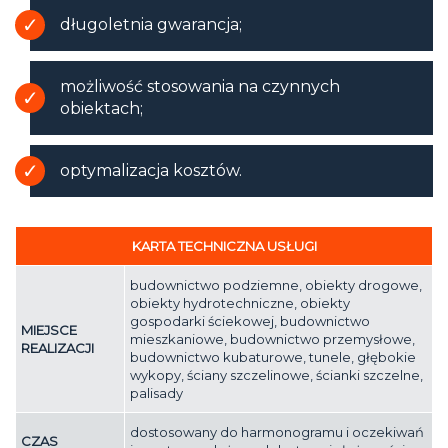
długoletnia gwarancja;
możliwość stosowania na czynnych
obiektach;
optymalizacja kosztów.
KARTA TECHNICZNA USŁUGI
budownictwo podziemne, obiekty drogowe,
obiekty hydrotechniczne, obiekty
gospodarki ściekowej, budownictwo
MIEJSCE
mieszkaniowe, budownictwo przemysłowe,
REALIZACJI
budownictwo kubaturowe, tunele, głębokie
wykopy, ściany szczelinowe, ścianki szczelne,
palisady
dostosowany do harmonogramu i oczekiwań
CZAS