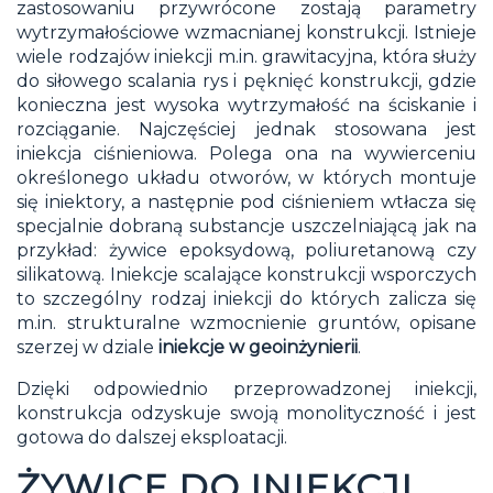
zastosowaniu przywrócone zostają parametry
wytrzymałościowe wzmacnianej konstrukcji. Istnieje
wiele rodzajów iniekcji m.in.
grawitacyjna
, która służy
do siłowego scalania rys i pęknięć konstrukcji, gdzie
konieczna jest wysoka wytrzymałość na ściskanie i
rozciąganie. Najczęściej jednak stosowana jest
iniekcja ciśnieniowa
. Polega ona na wywierceniu
określonego układu otworów, w których montuje
się iniektory, a następnie pod ciśnieniem wtłacza się
specjalnie dobraną substancje uszczelniającą jak na
przykład: żywice epoksydową, poliuretanową czy
silikatową. Iniekcje scalające konstrukcji wsporczych
to szczególny rodzaj iniekcji do których zalicza się
m.in. strukturalne wzmocnienie gruntów, opisane
szerzej w dziale
iniekcje w geoinżynierii
.
Dzięki odpowiednio przeprowadzonej iniekcji,
konstrukcja odzyskuje swoją monolityczność i jest
gotowa do dalszej eksploatacji.
ŻYWICE DO INIEKCJI