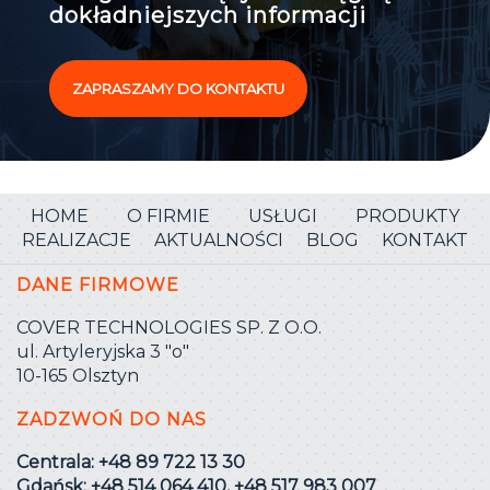
dokładniejszych informacji
ZAPRASZAMY DO KONTAKTU
HOME
O FIRMIE
USŁUGI
PRODUKTY
REALIZACJE
AKTUALNOŚCI
BLOG
KONTAKT
DANE FIRMOWE
COVER TECHNOLOGIES SP. Z O.O.
ul. Artyleryjska 3 ″o″
10-165 Olsztyn
ZADZWOŃ DO NAS
Centrala: +48 89 722 13 30
Gdańsk: +48 514 064 410, +48 517 983 007