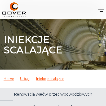
INIEKCJE
SCALAJĄCE
Home
Usługi
Iniekcje scalające
Renowacja wałów przeciwpowodziowych