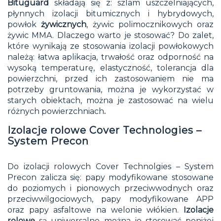
Bituguard
składają się z: szlam uszczelniających,
płynnych izolacji bitumicznych i hybrydowych,
powłok
żywicznych
, żywic polimocznikowych oraz
żywic MMA. Dlaczego warto je stosować? Do zalet,
które wynikają ze stosowania izolacji powłokowych
należą: łatwa aplikacja, trwałość oraz odporność na
wysoką temperaturę, elastyczność, tolerancja dla
powierzchni, przed ich zastosowaniem nie ma
potrzeby gruntowania, można je wykorzystać w
starych obiektach, można je zastosować na wielu
różnych powierzchniach
.
Izolacje rolowe Cover Technologies –
System Precon
Do izolacji rolowych
Cover Technolgies
– System
Precon zalicza się: papy modyfikowane stosowane
do poziomych i pionowych przeciwwodnych oraz
przeciwwilgociowych, papy modyfikowane APP
oraz papy asfaltowe na welonie włókien.
Izolacje
rolowe
są uniwersalne można je stosować poniżej