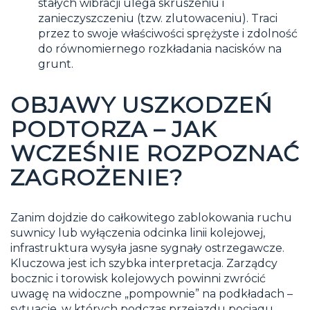
stałych wibracji ulega skruszeniu i
zanieczyszczeniu (tzw. zlutowaceniu). Traci
przez to swoje właściwości sprężyste i zdolność
do równomiernego rozkładania nacisków na
grunt.
OBJAWY USZKODZEŃ
PODTORZA – JAK
WCZEŚNIE ROZPOZNAĆ
ZAGROŻENIE?
Zanim dojdzie do całkowitego zablokowania ruchu
suwnicy lub wyłączenia odcinka linii kolejowej,
infrastruktura wysyła jasne sygnały ostrzegawcze.
Kluczowa jest ich szybka interpretacja. Zarządcy
bocznic i torowisk kolejowych powinni zwrócić
uwagę na widoczne „pompownie” na podkładach –
sytuacje, w których podczas przejazdu pociągu