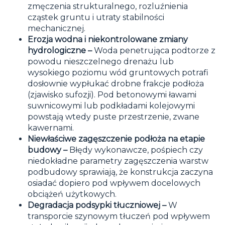
zmęczenia strukturalnego, rozluźnienia
cząstek gruntu i utraty stabilności
mechanicznej.
Erozja wodna i niekontrolowane zmiany
hydrologiczne –
Woda penetrująca podtorze z
powodu nieszczelnego drenażu lub
wysokiego poziomu wód gruntowych potrafi
dosłownie wypłukać drobne frakcje podłoża
(zjawisko sufozji). Pod betonowymi ławami
suwnicowymi lub podkładami kolejowymi
powstają wtedy puste przestrzenie, zwane
kawernami.
Niewłaściwe zagęszczenie podłoża na etapie
budowy –
Błędy wykonawcze, pośpiech czy
niedokładne parametry zagęszczenia warstw
podbudowy sprawiają, że konstrukcja zaczyna
osiadać dopiero pod wpływem docelowych
obciążeń użytkowych.
Degradacja podsypki tłuczniowej –
W
transporcie szynowym tłuczeń pod wpływem