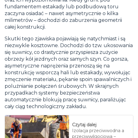
fundamentem estakady lub podbudową toru
zaczyna osiadać – nawet asymetrycznie o kilka
milimetrów – dochodzi do zaburzenia geometrii
całej konstrukcji.
Skutki tego zjawiska pojawiają się natychmiast i są
niezwykle kosztowne. Dochodzi do tzw. ukosowania
się suwnicy, co drastycznie przyspiesza zużycie
obrzeży kół jezdnych oraz samych szyn. Co gorsza,
asymetryczne naprężenia przenoszą się na
konstrukcję wsporczą hali lub estakady, wywołując
zmęczenie materiału, pękanie spoin spawalniczych i
poluźnianie połączeń śrubowych. W skrajnych
przypadkach systemy bezpieczeństwa
automatycznie blokują pracę suwnicy, paraliżując
cały ciąg technologiczny zakładu.
Czytaj dalej
Izolacja przeciwwodna a
przeciwwilgociowa –