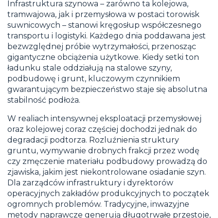
Infrastruktura szynowa – zarówno ta kolejowa,
tramwajowa, jak i przemysłowa w postaci torowisk
suwnicowych – stanowi kręgosłup współczesnego
transportu i logistyki. Każdego dnia poddawana jest
bezwzględnej próbie wytrzymałości, przenosząc
gigantyczne obciążenia użytkowe. Kiedy setki ton
ładunku stale oddziałują na stalowe szyny,
podbudowę i grunt, kluczowym czynnikiem
gwarantującym bezpieczeństwo staje się absolutna
stabilność podłoża.
W realiach intensywnej eksploatacji przemysłowej
oraz kolejowej coraz częściej dochodzi jednak do
degradacji podtorza. Rozluźnienia struktury
gruntu, wymywanie drobnych frakcji przez wodę
czy zmęczenie materiału podbudowy prowadzą do
zjawiska, jakim jest niekontrolowane osiadanie szyn.
Dla zarządców infrastruktury i dyrektorów
operacyjnych zakładów produkcyjnych to początek
ogromnych problemów. Tradycyjne, inwazyjne
metody naprawcze generują długotrwałe przestoje,