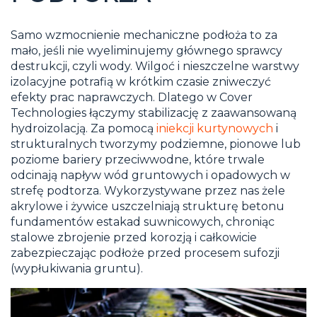
Samo wzmocnienie mechaniczne podłoża to za
mało, jeśli nie wyeliminujemy głównego sprawcy
destrukcji, czyli wody. Wilgoć i nieszczelne warstwy
izolacyjne potrafią w krótkim czasie zniweczyć
efekty prac naprawczych. Dlatego w Cover
Technologies łączymy stabilizację z zaawansowaną
hydroizolacją. Za pomocą
iniekcji kurtynowych
i
strukturalnych tworzymy podziemne, pionowe lub
poziome bariery przeciwwodne, które trwale
odcinają napływ wód gruntowych i opadowych w
strefę podtorza. Wykorzystywane przez nas żele
akrylowe i żywice uszczelniają strukturę betonu
fundamentów estakad suwnicowych, chroniąc
stalowe zbrojenie przed korozją i całkowicie
zabezpieczając podłoże przed procesem sufozji
(wypłukiwania gruntu).