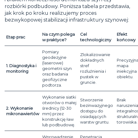
rozbiórki podbudowy. Poniższa tabela przedstawia,
jak krok po kroku realizujemy proces
bezwykopowej stabilizacji infrastruktury szynowej:
Na czym polega
Cel
Efekt
Etap prac
w praktyce?
technologiczny
końcowy
Pomiary
Zlokalizowanie
geodezyjne
dokładnych
Precyzyjn
(laserowe)
1. Diagnostyka i
stref
mapa
geometrii szyn
monitoring
rozluźnienia i
iniekcyjna
oraz badania
pustek w
obiektu.
geofizyczne
gruncie.
podtorza.
Wykonanie siatki
Stworzenie
Brak
otworów o małej
bezinwazyjnego
naruszeni
2. Wykonanie
średnicy (12-30
dostępu do
integralno
mikronawiertów
mm) przez
osiadających
strukturaln
konstrukcję ław
warstw gruntu.
torowiska.
lub podbudowę.
Wprowadzenie
Penetracja