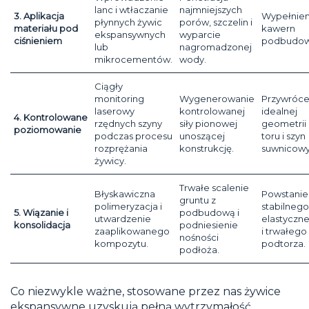
lanc i wtłaczanie
najmniejszych
3. Aplikacja
Wypełnien
płynnych żywic
porów, szczelin i
materiału pod
kawern
ekspansywnych
wyparcie
ciśnieniem
podbudow
lub
nagromadzonej
mikrocementów.
wody.
Ciągły
monitoring
Wygenerowanie
Przywróce
laserowy
kontrolowanej
idealnej
4. Kontrolowane
rzędnych szyny
siły pionowej
geometrii
poziomowanie
podczas procesu
unoszącej
toru i szyn
rozprężania
konstrukcję.
suwnicowy
żywicy.
Trwałe scalenie
Błyskawiczna
Powstanie
gruntu z
polimeryzacja i
stabilnego
5. Wiązanie i
podbudową i
utwardzenie
elastyczn
konsolidacja
podniesienie
zaaplikowanego
i trwałego
nośności
kompozytu.
podtorza.
podłoża.
Co niezwykle ważne, stosowane przez nas żywice
ekspansywne uzyskują pełną wytrzymałość