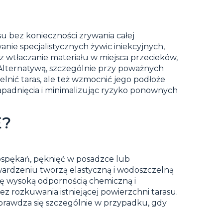
u bez konieczności zrywania całej
anie specjalistycznych żywic iniekcyjnych,
z wtłaczanie materiału w miejsca przecieków,
 Alternatywą, szczególnie przy poważnych
elnić taras, ale też wzmocnić jego podłoże
apadnięcia i minimalizując ryzyko ponownych
E?
ospękań, pęknięć w posadzce lub
utwardzeniu tworzą elastyczną i wodoszczelną
się wysoką odpornością chemiczną i
z rozkuwania istniejącej powierzchni tarasu.
Sprawdza się szczególnie w przypadku, gdy