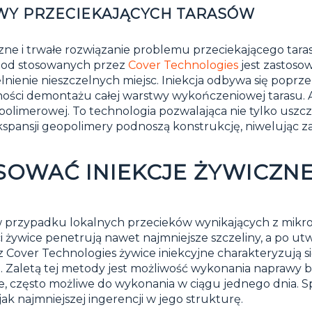
Y PRZECIEKAJĄCYCH TARASÓW
e i trwałe rozwiązanie problemu przeciekającego taras
etod stosowanych przez
Cover Technologies
jest zastosow
nienie nieszczelnych miejsc. Iniekcja odbywa się poprze
eczności demontażu całej warstwy wykończeniowej tarasu.
opolimerowej. To technologia pozwalająca nie tylko uszcz
kspansji geopolimery podnoszą konstrukcję, niwelując z
SOWAĆ INIEKCJE ŻYWICZN
 w przypadku lokalnych przecieków wynikających z mikr
ści żywice penetrują nawet najmniejsze szczeliny, a po 
z Cover Technologies żywice iniekcyjne charakteryzują 
 Zaletą tej metody jest możliwość wykonania naprawy be
zne, często możliwe do wykonania w ciągu jednego dnia. 
jak najmniejszej ingerencji w jego strukturę.