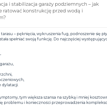
cja i stabilizacja garaży podziemnych – jak
e ratować konstrukcję przed wodą i
em?
arasu – pęknięcia, wykruszenia fug, podnoszenie się p
tała spełniać swoją funkcję. Do najczęściej występując
,
garażu,
rzchni,
ńczeniowych,
dylatacji.
mptomy, tym większa szansa na szybką i mniej kosztow
się problemu i konieczności przeprowadzenia komplek