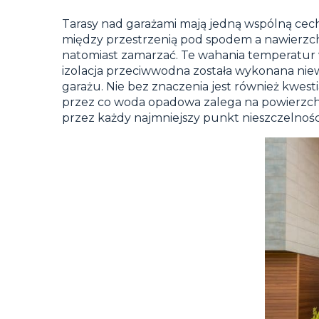
Tarasy nad garażami mają jedną wspólną ce
między przestrzenią pod spodem a nawierzchn
natomiast zamarzać. Te wahania temperatur 
izolacja przeciwwodna została wykonana niewł
garażu. Nie bez znaczenia jest również kwes
przez co woda opadowa zalega na powierzchn
przez każdy najmniejszy punkt nieszczelnośc