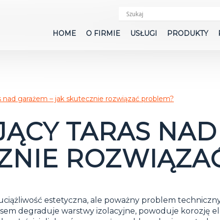
HOME
O FIRMIE
USŁUGI
PRODUKTY
s nad garażem – jak skutecznie rozwiązać problem?
JĄCY TARAS NAD
CZNIE ROZWIĄZA
o uciążliwość estetyczna, ale poważny problem technicz
asem degraduje warstwy izolacyjne, powoduje korozję 