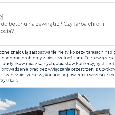
ej
a do betonu na zewnątrz? Czy farba chroni
gocią?
czne znajdują zastosowanie nie tylko przy tarasach nad 
ą podobne problemy z nieszczelnościami. To rozwiązan
p. budynków mieszkalnych, obiektów komercyjnych, hotel
 prowadzenie prac bez wyłączania przestrzeni z użytkow
jne – zabezpieczenie wykonane odpowiednio wcześnie m
yszłości.