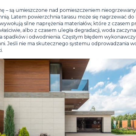
chę – są umieszczone nad pomieszczeniem nieogrzewan
ią. Latem powierzchnia tarasu może się nagrzewać do ki
wywołują silne naprężenia materiałów, które z czasem 
aściwie, albo z czasem uległa degradacji, woda zaczyna 
tia spadków i odwodnienia. Częstym błędem wykonawczym
i. Jeśli nie ma skutecznego systemu odprowadzania wo
i.