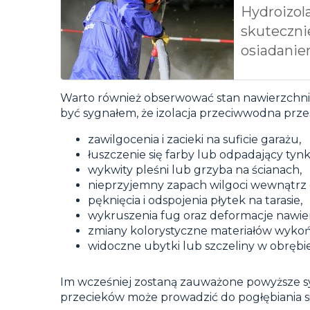
Hydroizola
skuteczni
osiadani
Warto również obserwować stan nawierzchni t
być sygnałem, że izolacja przeciwwodna przes
zawilgocenia i zacieki na suficie garażu,
łuszczenie się farby lub odpadający tynk
wykwity pleśni lub grzyba na ścianach,
nieprzyjemny zapach wilgoci wewnątrz 
pęknięcia i odspojenia płytek na tarasie,
wykruszenia fug oraz deformacje nawie
zmiany kolorystyczne materiałów wyko
widoczne ubytki lub szczeliny w obrębie 
Im wcześniej zostaną zauważone powyższe sy
przecieków może prowadzić do pogłębiania 