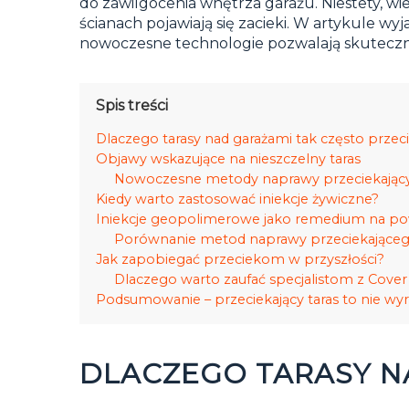
do zawilgocenia wnętrza garażu. Niestety, w
ścianach pojawiają się zacieki. W artykule w
nowoczesne technologie pozwalają skuteczni
Spis treści
Dlaczego tarasy nad garażami tak często przec
Objawy wskazujące na nieszczelny taras
Nowoczesne metody naprawy przeciekając
Kiedy warto zastosować iniekcje żywiczne?
Iniekcje geopolimerowe jako remedium na p
Porównanie metod naprawy przeciekająceg
Jak zapobiegać przeciekom w przyszłości?
Dlaczego warto zaufać specjalistom z Cove
Podsumowanie – przeciekający taras to nie wy
DLACZEGO TARASY N