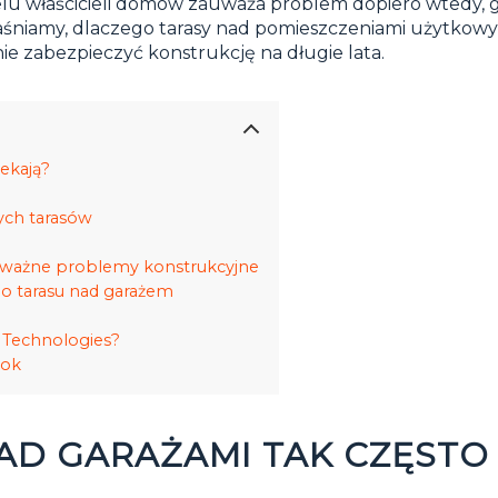
ielu właścicieli domów zauważa problem dopiero wtedy, 
yjaśniamy, dlaczego tarasy nad pomieszczeniami użytkowym
e zabezpieczyć konstrukcję na długie lata.
iekają?
ych tarasów
oważne problemy konstrukcyjne
o tarasu nad garażem
r Technologies?
rok
AD GARAŻAMI TAK CZĘSTO 