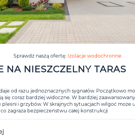
Sprawdź naszą ofertę:
Izolacje wodochronne
 NA NIESZCZELNY TARAS
 daje od razu jednoznacznych sygnałów. Początkowo może
stają się coraz bardziej widoczne. W bardziej zaawanso
u pleśni i grzybów. W skrajnych sytuacjach wilgoć może u
o zagraża bezpieczeństwu całej konstrukcji.
ej