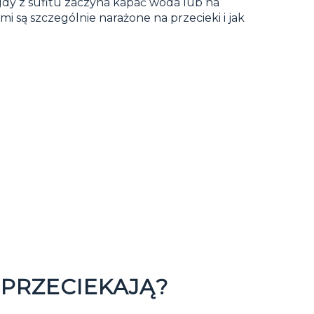
gdy z sufitu zaczyna kapać woda lub na
i są szczególnie narażone na przecieki i jak
PRZECIEKAJĄ?