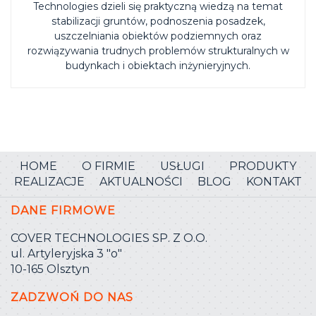
Technologies dzieli się praktyczną wiedzą na temat
stabilizacji gruntów, podnoszenia posadzek,
uszczelniania obiektów podziemnych oraz
rozwiązywania trudnych problemów strukturalnych w
budynkach i obiektach inżynieryjnych.
HOME
O FIRMIE
USŁUGI
PRODUKTY
REALIZACJE
AKTUALNOŚCI
BLOG
KONTAKT
DANE FIRMOWE
COVER TECHNOLOGIES SP. Z O.O.
ul. Artyleryjska 3 ″o″
10-165 Olsztyn
ZADZWOŃ DO NAS