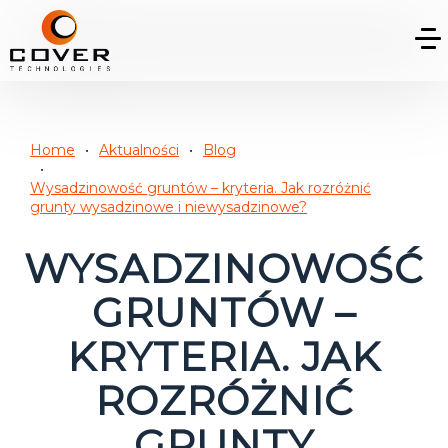
Home
Aktualności
Blog
Wysadzinowość gruntów – kryteria. Jak rozróżnić
grunty wysadzinowe i niewysadzinowe?
WYSADZINOWOŚĆ
GRUNTÓW –
KRYTERIA. JAK
ROZRÓŻNIĆ
GRUNTY