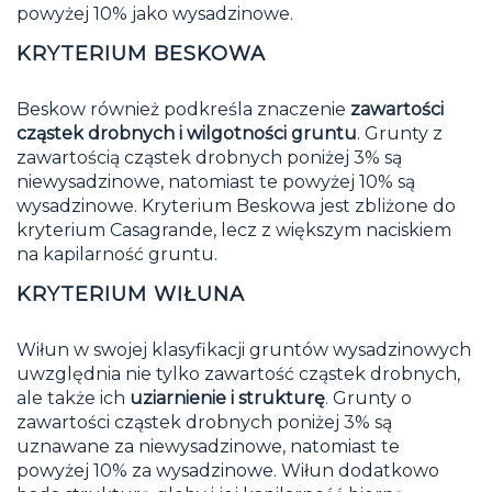
powyżej 10% jako wysadzinowe.
KRYTERIUM BESKOWA
Beskow również podkreśla znaczenie
zawartości
cząstek drobnych i wilgotności gruntu
. Grunty z
zawartością cząstek drobnych poniżej 3% są
niewysadzinowe, natomiast te powyżej 10% są
wysadzinowe. Kryterium Beskowa jest zbliżone do
kryterium Casagrande, lecz z większym naciskiem
na kapilarność gruntu.
KRYTERIUM WIŁUNA
Wiłun w swojej klasyfikacji gruntów wysadzinowych
uwzględnia nie tylko zawartość cząstek drobnych,
ale także ich
uziarnienie i strukturę
. Grunty o
zawartości cząstek drobnych poniżej 3% są
uznawane za niewysadzinowe, natomiast te
powyżej 10% za wysadzinowe. Wiłun dodatkowo